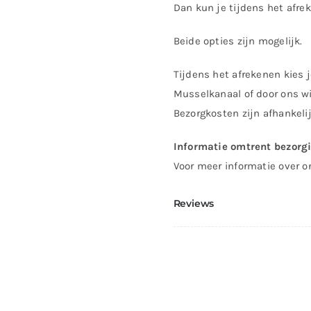
Dan kun je tijdens het afre
Strak
aantal
Beide opties zijn mogelijk.
Tijdens het afrekenen kies j
Musselkanaal of door ons wi
Bezorgkosten zijn afhankeli
Informatie omtrent bezorg
Voor meer informatie over o
Reviews