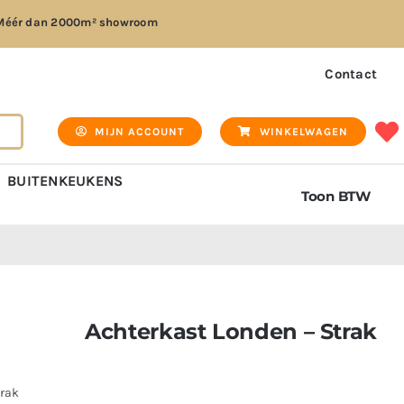
Méér dan
2000m² showroom
Contact
MIJN ACCOUNT
WINKELWAGEN
BUITENKEUKENS
Toon BTW
Achterkast Londen – Strak
trak