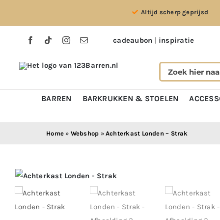
Ga
Altijd scherp geprijsd
naar
inhoud
cadeaubon
|
inspiratie
BARREN
BARKRUKKEN & STOELEN
ACCESS
Home
»
Webshop
»
Achterkast Londen – Strak