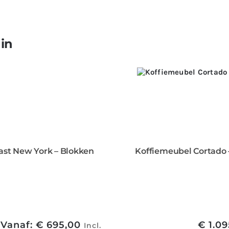
 in
ast New York – Blokken
Koffiemeubel Cortado 
Vanaf:
€
695,00
€
1.09
Incl.