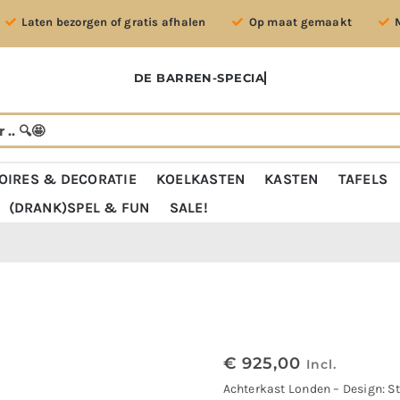
Laten bezorgen of gratis afhalen
Op maat gemaakt
OIRES & DECORATIE
KOELKASTEN
KASTEN
TAFELS
(DRANK)SPEL & FUN
SALE!
€
925,00
Incl.
Achterkast Londen – Design: S