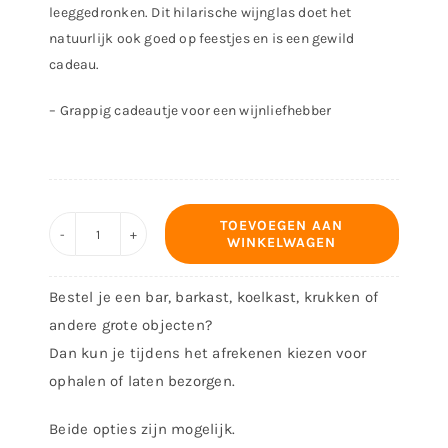
leeggedronken. Dit hilarische wijnglas doet het
natuurlijk ook goed op feestjes en is een gewild
cadeau.
– Grappig cadeautje voor een wijnliefhebber
TOEVOEGEN AAN
WINKELWAGEN
XXL
wijnglas
Bestel je een bar, barkast, koelkast, krukken of
(750
andere grote objecten?
ml)
Dan kun je tijdens het afrekenen kiezen voor
aantal
ophalen of laten bezorgen.
Beide opties zijn mogelijk.