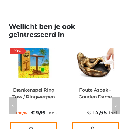
Wellicht ben je ook
geïntresseerd in
-29%
Drankenspel Ring
Foute Asbak –
Toss / Ringwerpen
Gouden Dame
Oorspronkelijke
Huidige
€
14,95
€
9,95
Incl.
Incl.
€
13,95
prijs
prijs
was:
is:
..
..