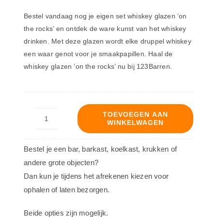
Bestel vandaag nog je eigen set whiskey glazen ‘on
the rocks’ en ontdek de ware kunst van het whiskey
drinken. Met deze glazen wordt elke druppel whiskey
een waar genot voor je smaakpapillen. Haal de
whiskey glazen ‘on the rocks’ nu bij 123Barren.
TOEVOEGEN AAN
WINKELWAGEN
Whisky
glazen
Bestel je een bar, barkast, koelkast, krukken of
‘on
andere grote objecten?
the
Dan kun je tijdens het afrekenen kiezen voor
rocks’
ophalen of laten bezorgen.
aantal
Beide opties zijn mogelijk.