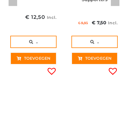
€
12,50
Incl.
Oorspronkel
Huidig
€
7,50
Incl.
€
9,95
prijs
prijs
was:
is:
..
..
€ 9,95€ 8,22
€ 7,50€
TOEVOEGEN
TOEVOEGEN