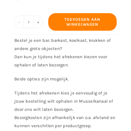
TOEVOEGEN AAN
WINKELWAGEN
Decoratiebord
-
Bestel je een bar, barkast, koelkast, krukken of
Pas
andere grote objecten?
op
Dan kun je tijdens het afrekenen kiezen voor
nieuwsgierige
ophalen of laten bezorgen.
buurvrouw
aantal
Beide opties zijn mogelijk.
Tijdens het afrekenen kies je eenvoudig of je
jouw bestelling wilt ophalen in Musselkanaal of
door ons wilt laten bezorgen.
Bezorgkosten zijn afhankelijk van o.a. afstand en
kunnen verschillen per productgroep.