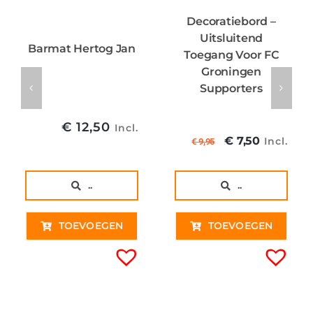
Decoratiebord –
Uitsluitend
Barmat Hertog Jan
Toegang Voor FC
Groningen
Supporters
€
12,50
Incl.
Oorspronkel
Huidig
€
7,50
Incl.
€
9,95
prijs
prijs
was:
is:
..
..
€ 9,95€ 8,22
€ 7,50€
TOEVOEGEN
TOEVOEGEN