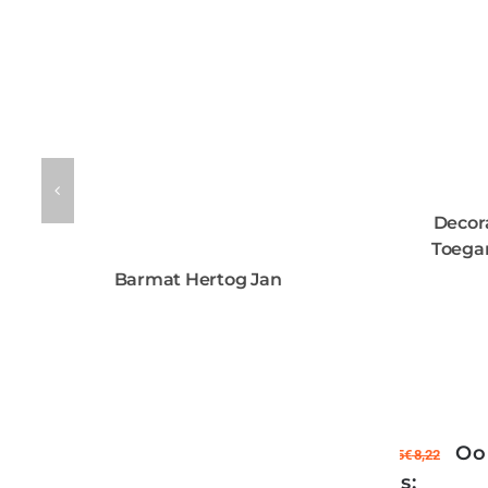
Decora
Toega
Barmat Hertog Jan
Oor
€
9,95
€
8,22
was: