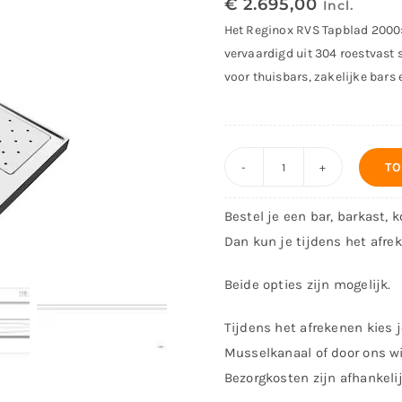
€
2.695,00
Incl.
Het Reginox RVS Tapblad 2000×
vervaardigd uit 304 roestvast 
voor thuisbars, zakelijke bars 
TO
Reginox
Tapblad
Bestel je een bar, barkast, 
2000x500
Dan kun je tijdens het afre
mm
Rechts
Beide opties zijn mogelijk.
aantal
Tijdens het afrekenen kies j
Musselkanaal of door ons wi
Bezorgkosten zijn afhankeli