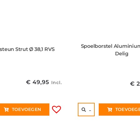
Spoelborstel Aluminium
steun Strut Ø 38,1 RVS
Delig
€
49,95
Incl.
€
2
TOEVOEGEN
..
TOEVOEG