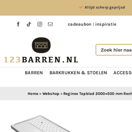
Ga
Altijd scherp geprijsd
naar
inhoud
cadeaubon
|
inspiratie
BARREN
BARKRUKKEN & STOELEN
ACCESS
Home
»
Webshop
»
Reginox Tapblad 2000×500 mm Rec