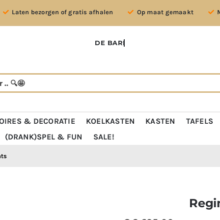
Laten bezorgen of gratis afhalen
Op maat gemaakt
OIRES & DECORATIE
KOELKASTEN
KASTEN
TAFELS
(DRANK)SPEL & FUN
SALE!
hts
Regi