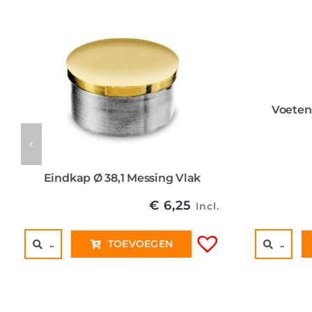
Voeten
Eindkap Ø 38,1 Messing Vlak
€
6,25
Incl.
..
TOEVOEGEN
..