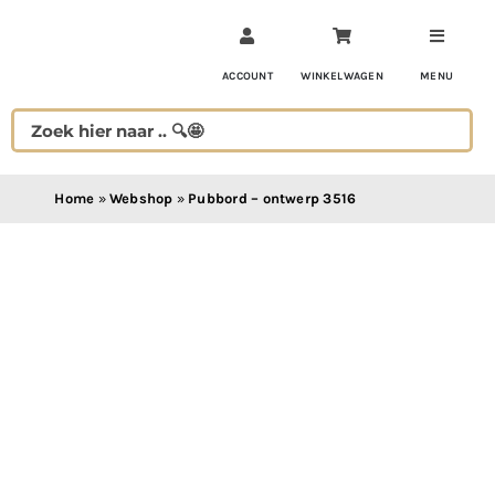
Ga
naar
inhoud
ACCOUNT
WINKELWAGEN
MENU
Home
»
Webshop
»
Pubbord – ontwerp 3516