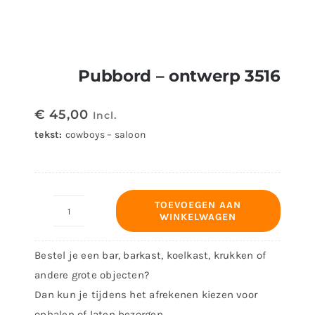
Pubbord – ontwerp 3516
€
45,00
Incl.
tekst:
cowboys – saloon
TOEVOEGEN AAN
WINKELWAGEN
Pubbord
-
Bestel je een bar, barkast, koelkast, krukken of
ontwerp
andere grote objecten?
3516
Dan kun je tijdens het afrekenen kiezen voor
aantal
ophalen of laten bezorgen.