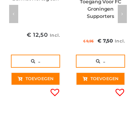
Toegang Voor FC
Groningen
Supporters
€
12,50
Incl.
Oorspronkel
Huidig
€
7,50
Incl.
€
9,95
prijs
prijs
was:
is:
..
..
€ 9,95€ 8,22
€ 7,50€
TOEVOEGEN
TOEVOEGEN