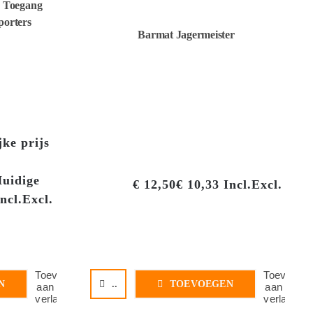
d Toegang
orters
Barmat Jagermeister
ke prijs
uidige
€
12,50
€
10,33
Incl.
Excl.
ncl.
Excl.
Toevoegen
Toevoege
N
..
TOEVOEGEN
aan
aan
verlanglijst
verlanglijs