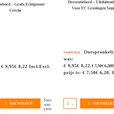
Decoratiebord – Uitsluiten
iebord – Gratis Echtgenoot
Voor FC Groningen Supp
Crèche
Oorspronkelij
€
9,95
€
8,22
was:
€ 9,95€ 8,22.
H
€
7,50
€
6,20
€
9,95
€
8,22
Incl.
Excl.
prijs is: € 7,50€ 6,20.
I
Toevoegen
TOEVOEGEN
..
TOEVOEGE
aan
verlanglijst