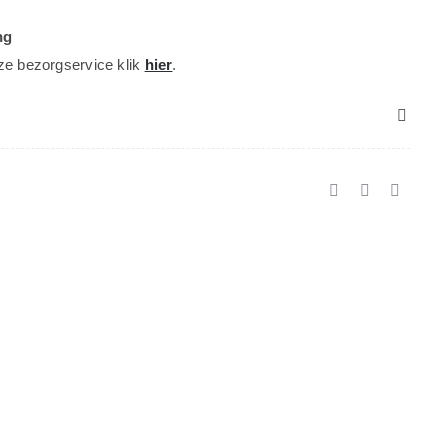
ng
ze bezorgservice klik
hier
.