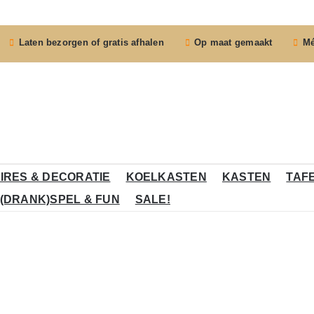
Laten bezorgen of gratis afhalen
Op maat gemaakt
Mé
IRES & DECORATIE
KOELKASTEN
KASTEN
TAF
(DRANK)SPEL & FUN
SALE!