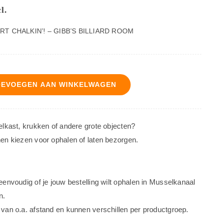
l.
ART CHALKIN’! – GIBB’S BILLIARD ROOM
OEVOEGEN AAN WINKELWAGEN
oelkast, krukken of andere grote objecten?
nen kiezen voor ophalen of laten bezorgen.
 eenvoudig of je jouw bestelling wilt ophalen in Musselkanaal
n.
 van o.a. afstand en kunnen verschillen per productgroep.