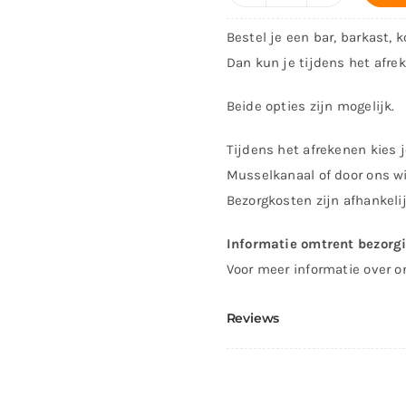
Nee!
Bestel je een bar, barkast, 
Nog
Dan kun je tijdens het afre
eentje
dan
Beide opties zijn mogelijk.
aantal
Tijdens het afrekenen kies j
Musselkanaal of door ons wi
Bezorgkosten zijn afhankeli
Informatie omtrent bezorg
Voor meer informatie over o
Reviews