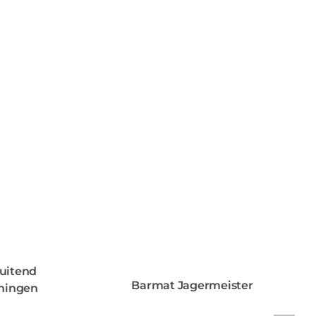
luitend
Barmat Jagermeister
ningen