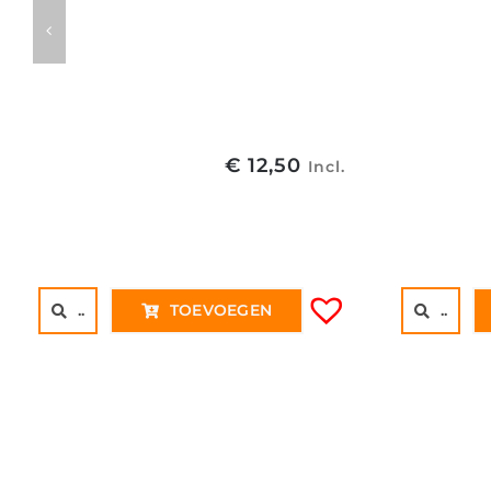
€
12,50
Incl.
..
TOEVOEGEN
..