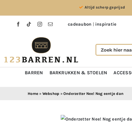
Ga
Altijd scherp geprijsd
naar
inhoud
cadeaubon
|
inspiratie
BARREN
BARKRUKKEN & STOELEN
ACCESS
Home
»
Webshop
»
Onderzetter Nee! Nog eentje dan