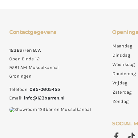
Contactgegevens
Openings
Maandag
123Barren B.V.
Dinsdag
Open Einde 12
Woensdag
9581 AM Musselkanaal
Donderdag
Groningen
Vrijdag
Telefoon:
085-0605455
Zaterdag
Email:
info@123barren.nl
Zondag
SOCIAL 