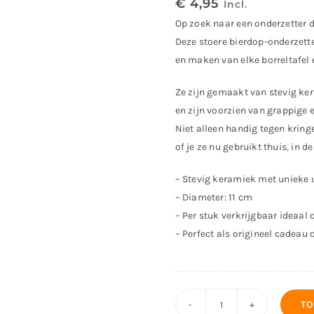
€
4,95
Incl.
Op zoek naar een onderzetter d
Deze stoere bierdop-onderzett
en maken van elke borreltafel e
Ze zijn gemaakt van stevig ke
en zijn voorzien van grappige e
Niet alleen handig tegen kring
of je ze nu gebruikt thuis, in d
– Stevig keramiek met unieke u
– Diameter: 11 cm
– Per stuk verkrijgbaar ideaal
– Perfect als origineel cadeau o
TO
Onderzetter