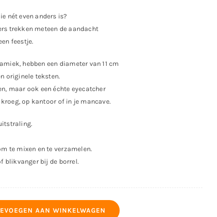
ie nét even anders is?
ers trekken meteen de aandacht
en feestje.
ramiek, hebben een diameter van 11 cm
n originele teksten.
en, maar ook een échte eyecatcher
e kroeg, op kantoor of in je mancave.
itstraling.
 om te mixen en te verzamelen.
f blikvanger bij de borrel.
EVOEGEN AAN WINKELWAGEN