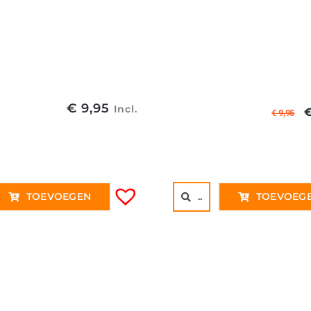
€
9,95
Incl.
€
9,95
p
€
TOEVOEGEN
..
TOEVOEG