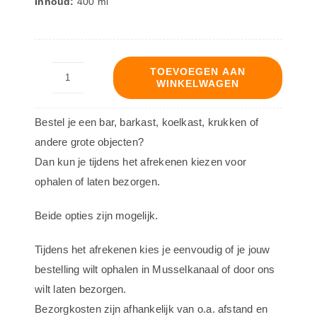
Inhoud:
400 ml
TOEVOEGEN AAN
WINKELWAGEN
Nep
Gevuld
Bestel je een bar, barkast, koelkast, krukken of
Bierglas
andere grote objecten?
met
Dan kun je tijdens het afrekenen kiezen voor
Dubbele
ophalen of laten bezorgen.
Wand
aantal
Beide opties zijn mogelijk.
Tijdens het afrekenen kies je eenvoudig of je jouw
bestelling wilt ophalen in Musselkanaal of door ons
wilt laten bezorgen.
Bezorgkosten zijn afhankelijk van o.a. afstand en