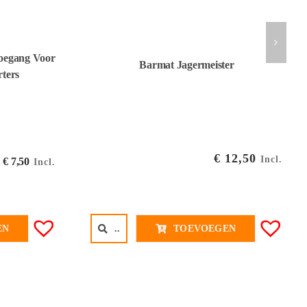
Toegang Voor
Barmat Jagermeister
ters
€
12,50
Incl.
Oorspronkelijke
Huidige
€
7,50
Incl.
prijs
prijs
was:
is:
€ 9,95€ 8,22.
€ 7,50€ 6,20.
..
TOEVOEGEN
EN