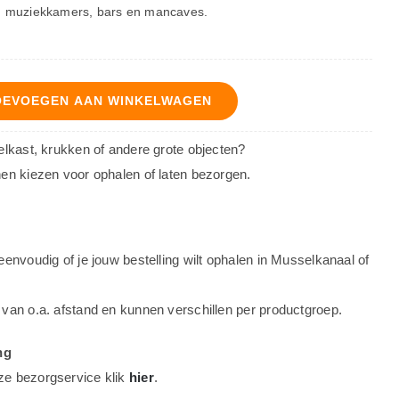
n muziekkamers, bars en mancaves.
OEVOEGEN AAN WINKELWAGEN
oelkast, krukken of andere grote objecten?
nen kiezen voor ophalen of laten bezorgen.
eenvoudig of je jouw bestelling wilt ophalen in Musselkanaal of
 van o.a. afstand en kunnen verschillen per productgroep.
ng
ze bezorgservice klik
hier
.