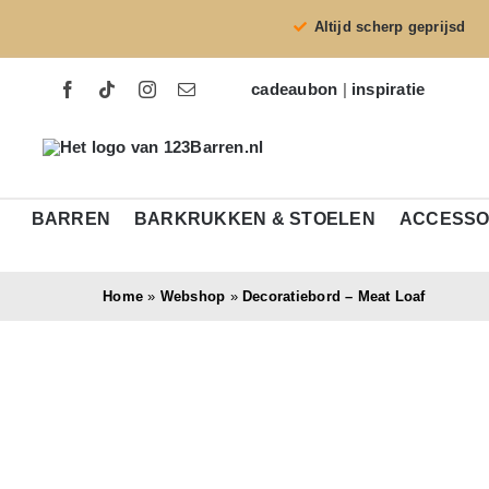
Ga
Altijd scherp geprijsd
naar
inhoud
cadeaubon
|
inspiratie
BARREN
BARKRUKKEN & STOELEN
ACCESSO
Home
»
Webshop
»
Decoratiebord – Meat Loaf