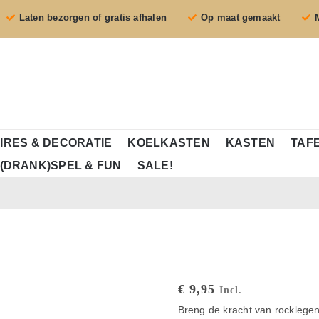
Laten bezorgen of gratis afhalen
Op maat gemaakt
IRES & DECORATIE
KOELKASTEN
KASTEN
TAF
(DRANK)SPEL & FUN
SALE!
€
9,95
Incl.
Breng de kracht van rocklegen