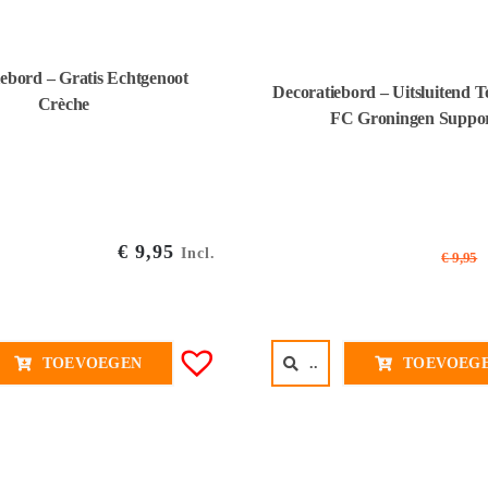
ebord – Gratis Echtgenoot
Decoratiebord – Uitsluitend 
Crèche
FC Groningen Suppor
€
9,95
Incl.
€
9,95
TOEVOEGEN
..
TOEVOEG