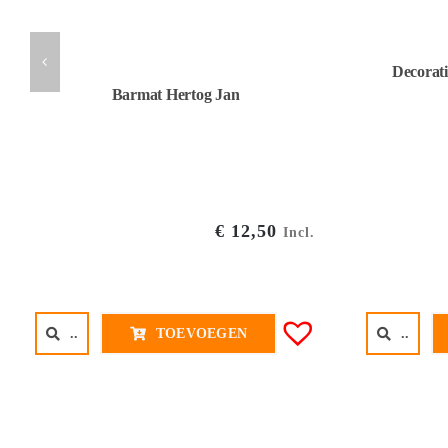
Decorati
Barmat Hertog Jan
€
12,50
Incl.
..
..
TOEVOEGEN