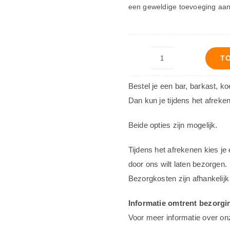
een geweldige toevoeging aa
T
Decoratiebord
–
Bestel je een bar, barkast, k
Meat
Dan kun je tijdens het afreke
Loaf
aantal
Beide opties zijn mogelijk.
Tijdens het afrekenen kies je 
door ons wilt laten bezorgen.
Bezorgkosten zijn afhankelijk
Informatie omtrent bezorgi
Voor meer informatie over on