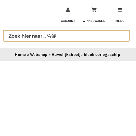
Ga
naar
inhoud
ACCOUNT
WINKELWAGEN
MENU
Home
»
Webshop
»
Huwelijksbootje bleek oorlogsschip