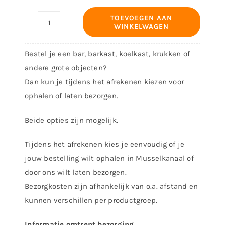
TOEVOEGEN AAN
WINKELWAGEN
Huwelijksbootje
bleek
Bestel je een bar, barkast, koelkast, krukken of
oorlogsschip
andere grote objecten?
aantal
Dan kun je tijdens het afrekenen kiezen voor
ophalen of laten bezorgen.
Beide opties zijn mogelijk.
Tijdens het afrekenen kies je eenvoudig of je
jouw bestelling wilt ophalen in Musselkanaal of
door ons wilt laten bezorgen.
Bezorgkosten zijn afhankelijk van o.a. afstand en
kunnen verschillen per productgroep.
Informatie omtrent bezorging