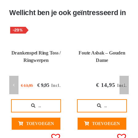
Wellicht ben je ook geïntresseerd in
-29%
Drankenspel Ring Toss /
Foute Asbak – Gouden
Ringwerpen
Dame
Oorspronkelijke
Huidige
€
14,95
€
9,95
Incl.
Incl.
€
13,95
prijs
prijs
was:
is:
..
..
€ 13,95€ 11,53.
€ 9,95€ 8,22.
TOEVOEGEN
TOEVOEGEN