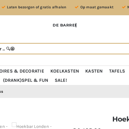
Laten bezorgen of gratis afhalen
Op maat gemaakt
OIRES & DECORATIE
KOELKASTEN
KASTEN
TAFELS
(DRANK)SPEL & FUN
SALE!
ks
Hoek