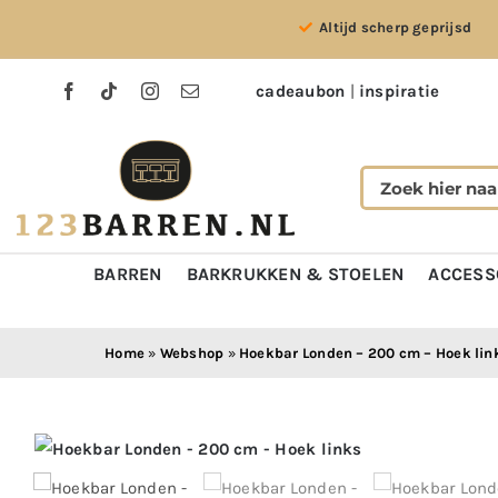
Ga
Altijd scherp geprijsd
naar
inhoud
cadeaubon
|
inspiratie
BARREN
BARKRUKKEN & STOELEN
ACCESS
Home
»
Webshop
»
Hoekbar Londen – 200 cm – Hoek lin