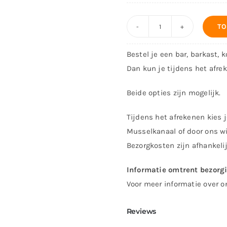
TO
Hoekbar
Londen
Bestel je een bar, barkast, 
-
Dan kun je tijdens het afre
200
cm
Beide opties zijn mogelijk.
-
Tijdens het afrekenen kies j
Hoek
Musselkanaal of door ons wi
links
Bezorgkosten zijn afhankeli
aantal
Informatie omtrent bezorg
Voor meer informatie over o
Reviews