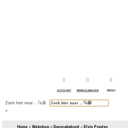
ACCESSOIRES & DECORATIE
KOELKASTEN
KASTEN
TAFELS
ACCOUNT
WINKELWAGEN
MENU
BUITENKEUKENS
Zoek hier naar .. 🔍🤩
×
(DRANK)SPEL & FUN
Home
»
Webshop
»
Decoratiebord – Elvis Presley