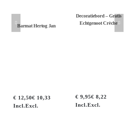
Decoratiebord – Gratis
Echtgenoot Crèche
Barmat Hertog Jan
O
€
9,95
€
8,22
prijs was:
€
9,95
€
8,22
€
12,50
€
10,33
€ 9,95€ 8,2
Incl.
Excl.
Incl.
Excl.
prijs is: €
Incl.
Excl.