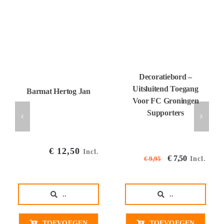
Decoratiebord –
Uitsluitend Toegang
Barmat Hertog Jan
Voor FC Groningen
Supporters
€
12,50
Incl.
Oorspronkel
Huidige
€
7,50
Incl.
€
9,95
prijs
prijs
was:
is:
..
..
€ 9,95€ 8,22.
€ 7,50€ 
TOEVOEGEN
TOEVOEGEN