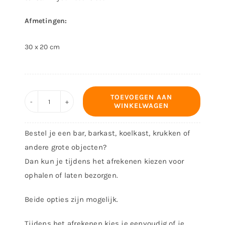
Afmetingen:
30 x 20 cm
TOEVOEGEN AAN
WINKELWAGEN
Decoratiebord
-
Bestel je een bar, barkast, koelkast, krukken of
ontwerp
andere grote objecten?
1368
Dan kun je tijdens het afrekenen kiezen voor
aantal
ophalen of laten bezorgen.
Beide opties zijn mogelijk.
Tijdens het afrekenen kies je eenvoudig of je