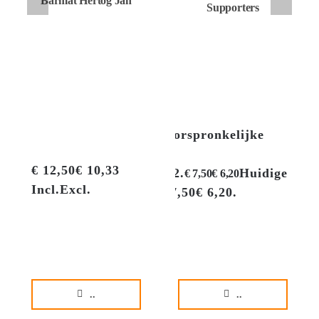
Barmat Hertog Jan
Supporters
Oorspronkelijke
€
9,95
€
8,22
prijs was:
€
12,50
€
10,33
€ 9,95€ 8,22.
Huidige
€
7,50
€
6,20
Incl.
Excl.
prijs is: € 7,50€ 6,20.
Incl.
Excl.
..
..