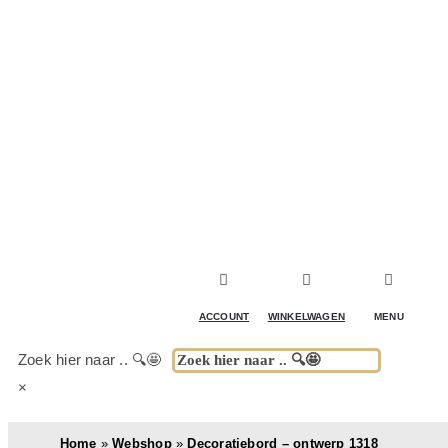
ACCESSOIRES & DECORATIE
KOELKASTEN
KASTEN
TAFELS
ACCOUNT
WINKELWAGEN
MENU
BUITENKEUKENS
Zoek hier naar .. 🔍🤩
×
(DRANK)SPEL & FUN
Home
»
Webshop
»
Decoratiebord – ontwerp 1318