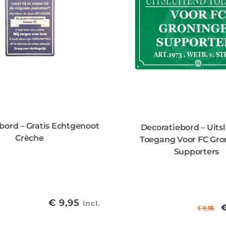
bord – Gratis Echtgenoot
Decoratiebord – Uits
Crèche
Toegang Voor FC Gro
Supporters
€
9,95
Incl.
€
9,95
p