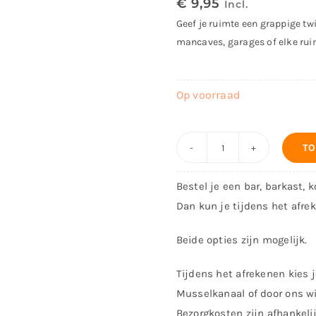
€
9,95
Incl.
Geef je ruimte een grappige twi
mancaves, garages of elke ruim
Op voorraad
TO
Decoratiebord
–
Bestel je een bar, barkast, 
no
Dan kun je tijdens het afre
girls
allowed
Beide opties zijn mogelijk.
aantal
Tijdens het afrekenen kies j
Musselkanaal of door ons wi
Bezorgkosten zijn afhankeli