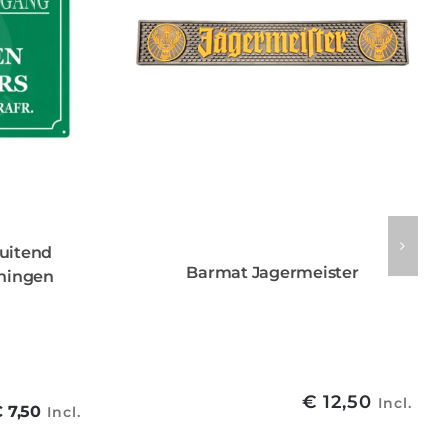
luitend
Barmat Jagermeister
ningen
€
12,50
Incl.
Oorspronkelijke
Huidige
€
7,50
Incl.
rijs
prijs