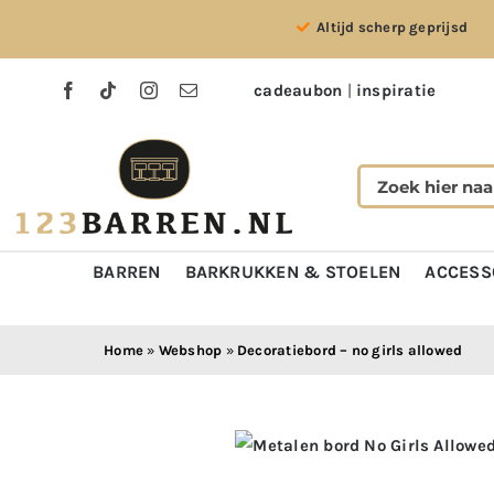
Ga
Altijd scherp geprijsd
naar
inhoud
cadeaubon
|
inspiratie
BARREN
BARKRUKKEN & STOELEN
ACCESS
Home
»
Webshop
»
Decoratiebord – no girls allowed