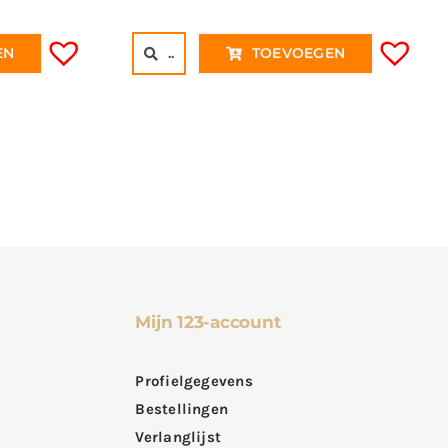
was:
is:
 9,95€ 8,22.
€ 7,50€ 6,20.
..
TOEVOEGEN
EN
Mijn 123-account
Profielgegevens
Bestellingen
Verlanglijst