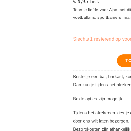
€
9,95
Incl.
Toon je liefde voor Ajax met d
voetbalfans, sportkamers, man
Slechts 1 resterend op voo
T
Decoratiebord
–
Bestel je een bar, barkast, k
Ajax
Dan kun je tijdens het afreke
aantal
Beide opties zijn mogelijk.
Tijdens het afrekenen kies je 
door ons wilt laten bezorgen.
Bezorgkosten zijn afhankelijk