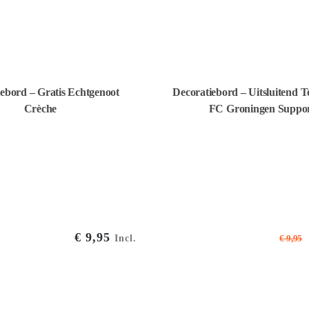
ebord – Gratis Echtgenoot
Decoratiebord – Uitsluitend 
Crèche
FC Groningen Suppor
€
9,95
Incl.
€
9,95