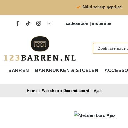
Ga
Altijd scherp geprijsd
naar
inhoud
cadeaubon
|
inspiratie
BARREN
BARKRUKKEN & STOELEN
ACCESSO
Home
»
Webshop
»
Decoratiebord – Ajax