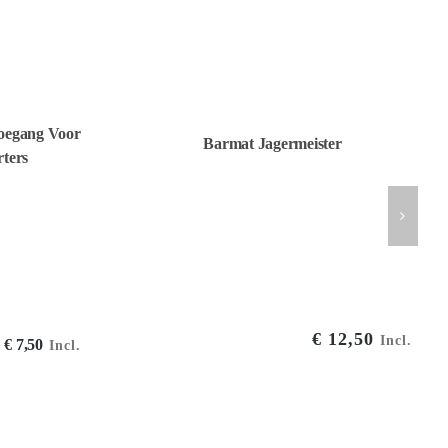
Toegang Voor
Barmat Jagermeister
ters
€
12,50
Incl.
Oorspronkelijke
Huidige
€
7,50
Incl.
prijs
prijs
was:
is:
€ 9,95€ 8,22.
€ 7,50€ 6,20.