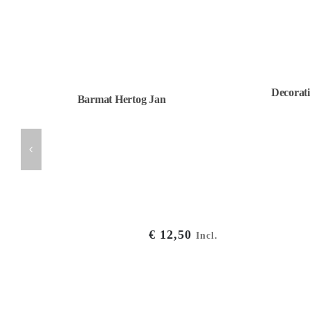
Decorati
Barmat Hertog Jan
€
12,50
Incl.