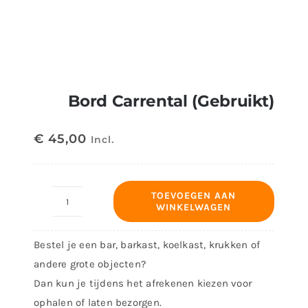
Bord Carrental (Gebruikt)
€
45,00
Incl.
TOEVOEGEN AAN
WINKELWAGEN
Bord
Carrental
Bestel je een bar, barkast, koelkast, krukken of
(Gebruikt)
andere grote objecten?
aantal
Dan kun je tijdens het afrekenen kiezen voor
ophalen of laten bezorgen.