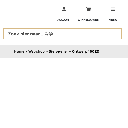
Ga
naar
inhoud
ACCOUNT
WINKELWAGEN
MENU
Home
»
Webshop
»
Bieropener – Ontwerp 16029