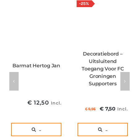
-25%
Decoratiebord –
Uitsluitend
Barmat Hertog Jan
Toegang Voor FC
Groningen
Supporters
€
12,50
Incl.
Oorspronkel
Huidig
€
7,50
Incl.
€
9,95
prijs
prijs
was:
is:
..
..
€ 9,95€ 8,22
€ 7,50€