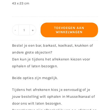
43 x 23 cm
TOEVOEGEN AAN
WINKELWAGEN
Barmat
Crisis
Bestel je een bar, barkast, koelkast, krukken of
bier
andere grote objecten?
op
Dan kun je tijdens het afrekenen kiezen voor
aantal
ophalen of laten bezorgen.
Beide opties zijn mogelijk.
Tijdens het afrekenen kies je eenvoudig of je
jouw bestelling wilt ophalen in Musselkanaal of
door ons wilt laten bezorgen.