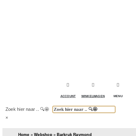
ACCESSOIRES & DECORATIE
KOELKASTEN
KASTEN
TAFELS
ACCOUNT
WINKELWAGEN
MENU
BUITENKEUKENS
Zoek hier naar .. 🔍🤩
×
(DRANK)SPEL & FUN
Home
»
Webshop
»
Barkruk Raymond