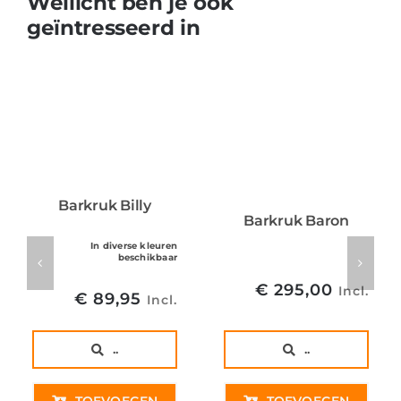
Wellicht ben je ook
geïntresseerd in
Barkruk Billy
Barkruk Baron
In diverse kleuren
beschikbaar
€
295,00
Incl.
€
89,95
Incl.
..
..