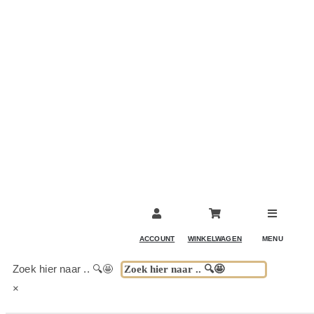
BARKRUKKEN & STOELEN
ACCESSOIRES & DECORATIE
KOELKASTEN
KASTEN
TAFELS
ACCOUNT
WINKELWAGEN
MENU
BUITENKEUKENS
Zoek hier naar .. 🔍🤩
×
(DRANK)SPEL & FUN