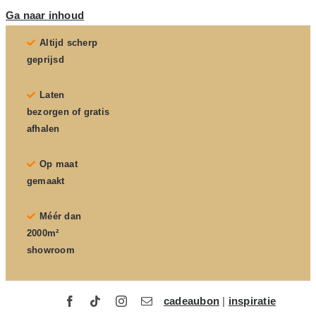
Ga naar inhoud
Altijd scherp
geprijsd
Laten
bezorgen of gratis
afhalen
Op maat
gemaakt
Méér dan
2000m²
showroom
cadeaubon
|
inspiratie