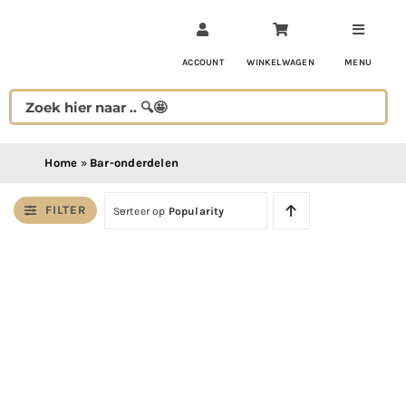
Ga
naar
inhoud
ACCOUNT
WINKELWAGEN
MENU
Home
»
Bar-onderdelen
FILTER
Sorteer op
Popularity