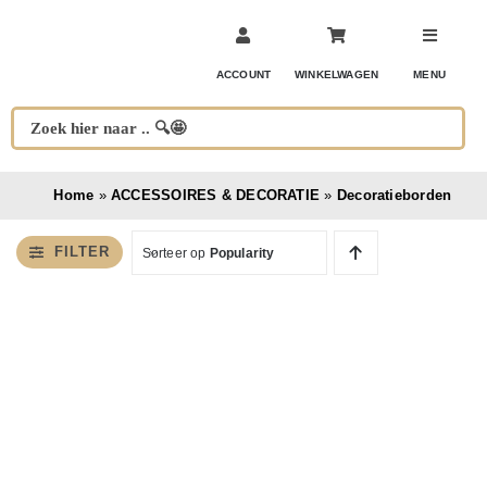
Ga
naar
inhoud
ACCOUNT
WINKELWAGEN
MENU
Home
»
ACCESSOIRES & DECORATIE
»
Decoratieborden
FILTER
Sorteer op
Popularity