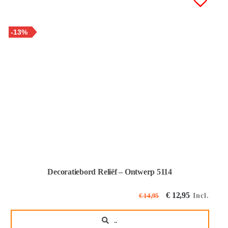
-13%
Decoratiebord Reliëf – Ontwerp 5114
Oorspronkeli
Huidige
€
12,95
Incl.
€
14,95
prijs
prijs
..
was:
is: