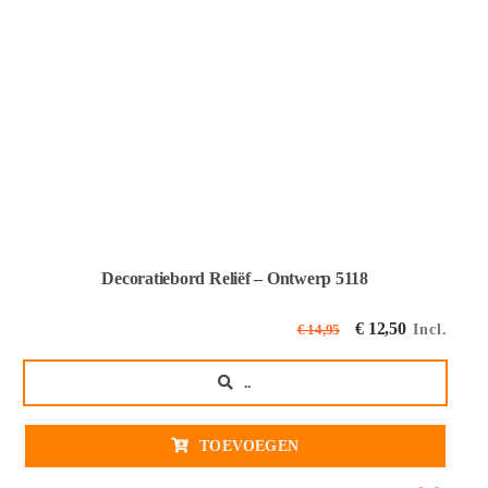
Decoratiebord Reliëf – Ontwerp 5118
Oorspronkeli
Huidige
€
12,50
Incl.
€
14,95
prijs
prijs
..
was:
is:
€ 14,95€ 12,36
€ 12,50€
TOEVOEGEN