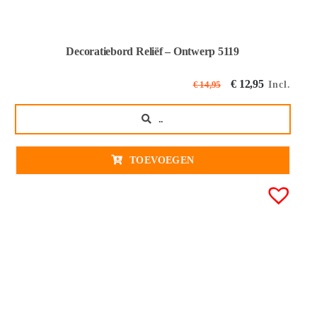
Decoratiebord Reliëf – Ontwerp 5119
Oorspronkeli
Huidige
€
12,95
Incl.
€
14,95
prijs
prijs
..
was:
is:
€ 14,95€ 12,36
€ 12,95€
TOEVOEGEN