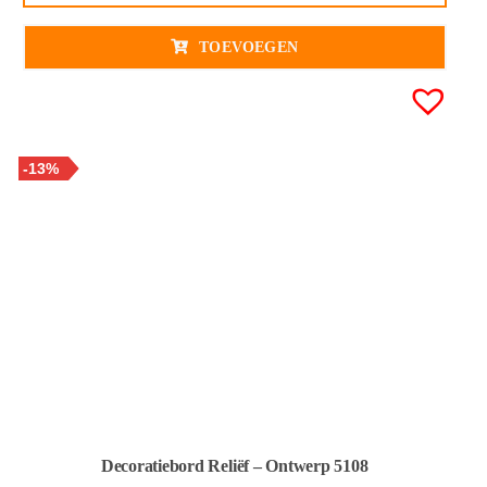
€ 14,95€ 12,36
€ 12,95€
TOEVOEGEN
-13%
Decoratiebord Reliëf – Ontwerp 5108